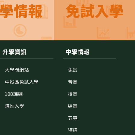
學情報
免試入學
升學資訊
中學情報
大學問網站
免試
中投區免試入學
普高
108課綱
技高
適性入學
綜高
五專
特招