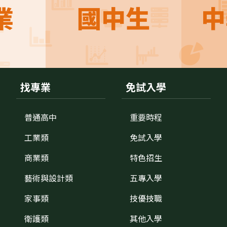
業
國中生
中
找專業
免試入學
普通高中
重要時程
工業類
免試入學
商業類
特色招生
藝術與設計類
五專入學
家事類
技優技職
衛護類
其他入學