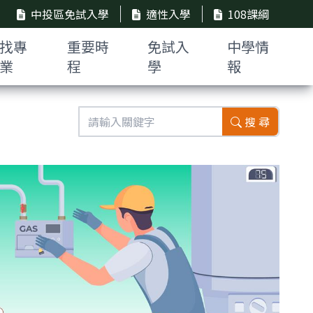
中投區免試入學
適性入學
108課綱
找專
重要時
免試入
中學情
業
程
學
報
搜 尋