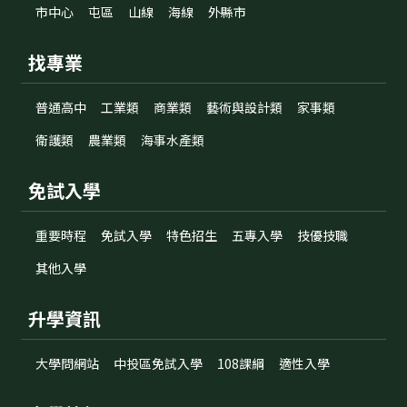
市中心
屯區
山線
海線
外縣市
找專業
普通高中
工業類
商業類
藝術與設計類
家事類
衛護類
農業類
海事水產類
免試入學
重要時程
免試入學
特色招生
五專入學
技優技職
其他入學
升學資訊
大學問網站
中投區免試入學
108課綱
適性入學