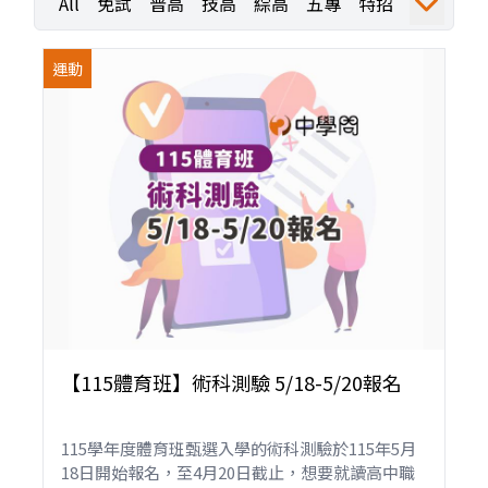
All
免試
普高
技高
綜高
五專
特招
運動
職業探索
職探活動
職探成果
運動
【115體育班】術科測驗 5/18-5/20報名
115學年度體育班甄選入學的術科測驗於115年5月
18日開始報名，至4月20日截止，想要就讀高中職