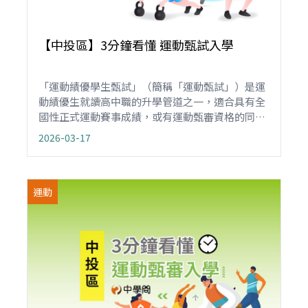
【中投區】3分鐘看懂 運動甄試入學
「運動績優學生甄試」（簡稱「運動甄試」）是運
動績優生就讀高中職的升學管道之一，適合具有全
國性正式運動賽事成績，或有運動甄審資格的同學
或障礙生報名申請，只要符合資格，不管是國中應
2026-03-17
屆畢業、非應屆或同等學力，不受就學區限制，皆
可報名。
運動