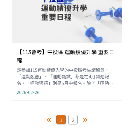
【115會考】中投區 運動績優升學 重要日
程
想參加115運動績優入學的中投區考生請留意，
「運動甄審」、「運動甄試」都是在4月開始報
名，「運動獨招」則是5月中報名。除了「運動甄
審」不用術科測驗外，其他運動獨招和甄試的術科
2026-02-26
考試各在5、6月舉辦。現將115基北區運動績優入
學重要的升學日程整理如下，請勿忘記。
1
2