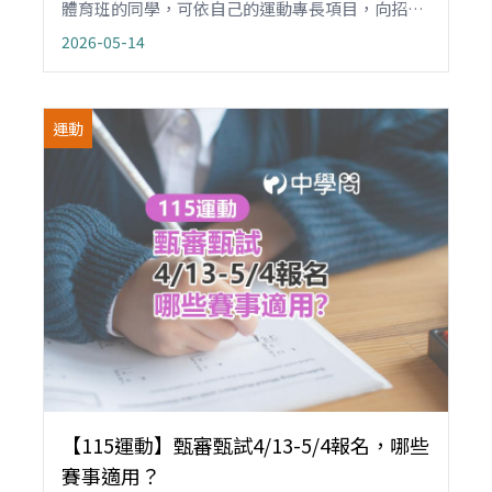
體育班的同學，可依自己的運動專長項目，向招生
學校體育組報名參加術科驗，不受就學區限制。報
2026-05-14
名前請詳閱體育班招生學校簡章，確認術科測驗的
項目與計分。
運動
【115運動】甄審甄試4/13-5/4報名，哪些
賽事適用？