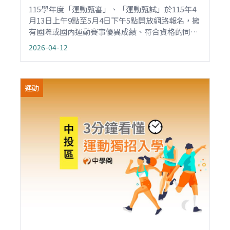
115學年度「運動甄審」、「運動甄試」於115年4
月13日上午9點至5月4日下午5點開放網路報名，擁
有國際或國內運動賽事優異成績、符合資格的同
學，請擇一於期限內向原肄（畢）業國中提出申
2026-04-12
請，繳交報名所需資料，由學校彙整後於網路線上
報名、寄出資料。同學僅需繳交審查費500元，低
收入戶免繳，而中低收入戶則減免為200元。
運動