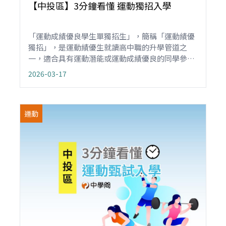
【中投區】3分鐘看懂 運動獨招入學
「運動成績優良學生單獨招生」，簡稱「運動績優
獨招」，是運動績優生就讀高中職的升學管道之
一，適合具有運動潛能或運動成績優良的同學參
加。不管是國中應屆畢業、非應屆或同等學力，不
2026-03-17
受就學區限制，皆可報名。重點是不採計會考成
績，但有些學校會以會考成績作為入學門檻。
運動