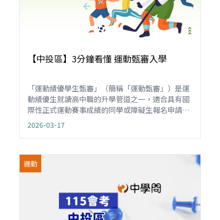
【中投區】3分鐘看懂 運動甄審入學
「運動績優學生甄審」（簡稱「運動甄審」）是運
動績優生就讀高中職的升學管道之一，適合具有國
際性正式運動賽事成績的同學或障礙生報名申請，
只要符合資格，不管是國中應屆畢業、非應屆或同
2026-03-17
等學力，不受就學區限制，皆可報名。重點是不需
要會考成績，也不用經過運動術科測驗或檢定，即
可選填志願，依國際性賽事成績與志願序分發錄
運動
取。