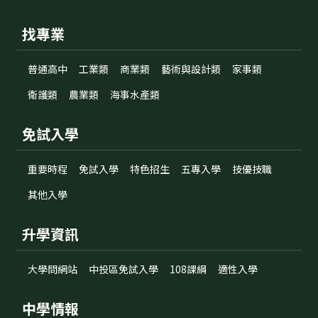
找專業
普通高中
工業類
商業類
藝術與設計類
家事類
衛護類
農業類
海事水產類
免試入學
重要時程
免試入學
特色招生
五專入學
技優技職
其他入學
升學資訊
大學問網站
中投區免試入學
108課綱
適性入學
中學情報