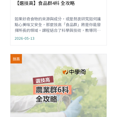
【選技高】食品群4科 全攻略
如果好奇食物的來源與成分，或是熱衷研究如何讓
點心美味又安全，那麼技高「食品群」將是你能發
揮所長的領域。課程結合了科學與技術，教導同學
如何將農漁產原料，透過加工、檢驗與包裝，轉化
2026-05-13
為各類美味且安全的食品，成為未來的「食安守護
者」與「美味創造師」。
技高