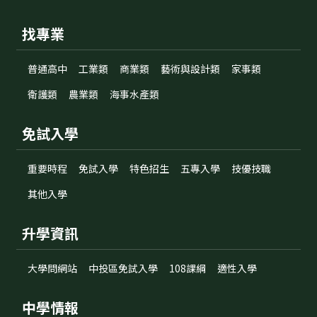
找專業
普通高中
工業類
商業類
藝術與設計類
家事類
衛護類
農業類
海事水產類
免試入學
重要時程
免試入學
特色招生
五專入學
技優技職
其他入學
升學資訊
大學問網站
中投區免試入學
108課綱
適性入學
中學情報