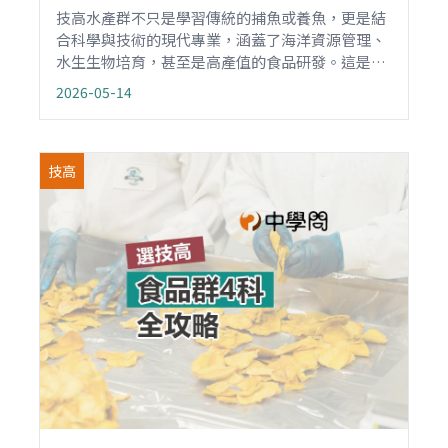
技高水產群不只是學習傳統的捕魚或養魚，更是結
合科學與技術的現代專業，涵蓋了海洋資源管理、
水生生物培育，甚至是高產值的食品研發。這是一
個關乎海洋生態永續與全球糧食安全的重要領域，
2026-05-14
如果你海洋充滿好奇，或者嚮往與水生動植物為
伍，選擇水產群，在未來的職業生涯能對環境與社
會做出實質貢獻。
技高