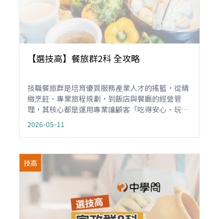
【選技高】餐旅群2科 全攻略
技職餐旅群是培育優質服務產業人才的搖籃，從精
緻烹飪、專業旅程規劃，到飯店與餐廳的經營管
理，其核心都是運用專業讓顧客「吃得安心、玩得
開心」。這是一個與生活緊密連結、能將個人服務
2026-05-11
熱忱轉化為職場實力的領域。如果你天生喜歡與人
互動、熱衷於分享美食與旅遊的快樂，餐旅群將是
你展現個人魅力的舞台。
技高