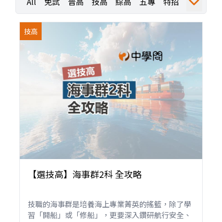
All
免試
普高
技高
綜高
五專
特招
運動
職業探索
職探活動
職探成果
技高
【選技高】海事群2科 全攻略
技職的海事群是培養海上專業菁英的搖籃，除了學
習「開船」或「修船」，更要深入鑽研航行安全、