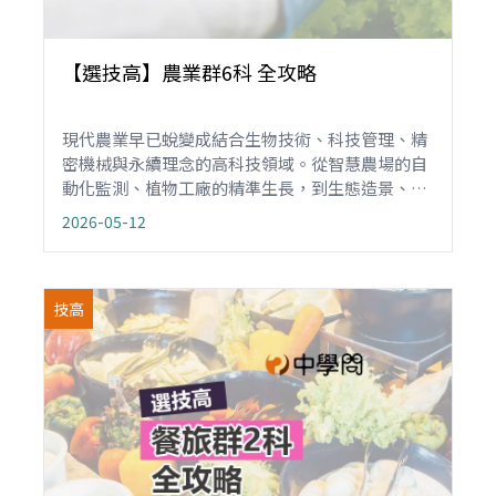
【選技高】農業群6科 全攻略
現代農業早已蛻變成結合生物技術、科技管理、精
密機械與永續理念的高科技領域。從智慧農場的自
動化監測、植物工廠的精準生長，到生態造景、動
物醫療及環境保育，通通都在「農業群」的範圍。
2026-05-12
如果你熱愛親近大自然、對動植物生命充滿好奇，
或對地球環境保護抱有熱忱，技高農業群就是你將
興趣轉化為「綠色專業」的起點。
技高