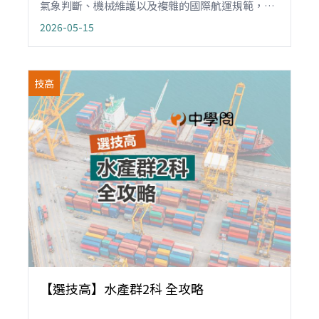
氣象判斷、機械維護以及複雜的國際航運規範，成
為航運業的中堅力量。如果你嚮往大海、熱愛挑
2026-05-15
戰，甚至夢想環遊世界，海事群將是一條讓你「從
臺灣出發、航向全球」的黃金路線。
技高
【選技高】水產群2科 全攻略