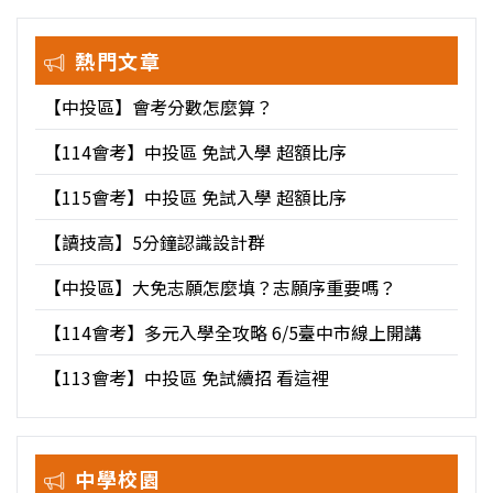
熱門文章
【中投區】會考分數怎麼算？
【114會考】中投區 免試入學 超額比序
【115會考】中投區 免試入學 超額比序
【讀技高】5分鐘認識設計群
【中投區】大免志願怎麼填？志願序重要嗎？
【114會考】多元入學全攻略 6/5臺中市線上開講
【113會考】中投區 免試續招 看這裡
中學校園