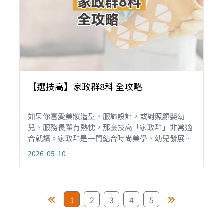
【選技高】家政群8科 全攻略
如果你喜愛美妝造型、服飾設計，或對照顧嬰幼
兒、服務長輩有熱忱，那麼技高「家政群」非常適
合就讀。家政群是一門結合時尚美學、幼兒發展與
高齡照護的生活專業，核心精神是「照顧人」，不
2026-05-10
只是學會打理自己與家庭，更能轉化為專業技能，
成為兼具創意與溫度的「生活魔法師」，用專業提
升生活品質。
1
2
3
4
5