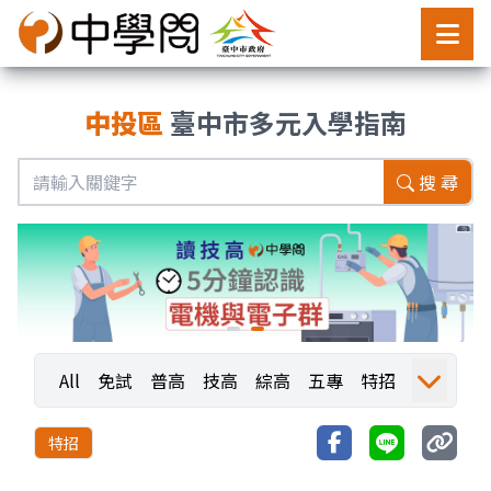
中投區
臺中市多元入學指南
搜 尋
All
免試
普高
技高
綜高
五專
特招
運動
職業探索
職探活動
職探成果
特招