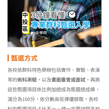
甄選方式
各校依群科特色舉辦包括實作、實驗、表演
等的
術科測驗
，以及
書面審查或面試
，再將
這些甄選項目依比例加總成為甄選總成績，
滿分為100分，依分數高低擇優錄取。各校
科的甄選項目占比不一，請一定要詳閱各校