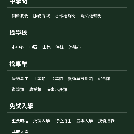
中學問
關於我們
服務條款
著作權聲明
隱私權聲明
找學校
市中心
屯區
山線
海線
外縣市
找專業
普通高中
工業類
商業類
藝術與設計類
家事類
衛護類
農業類
海事水產類
免試入學
重要時程
免試入學
特色招生
五專入學
技優技職
其他入學