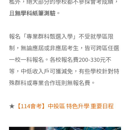
檻外，絕大部分的學校都不參採會考成績，
且
無學科紙筆測驗
。
報名「專業群科甄選入學」不受就學區限
制，無論應屆或非應屆考生，皆可跨區任選
一校一科報名。各校報名費200-330元不
等，中低收入戶可獲減免，有些學校針對特
殊群科或專業合作班則無報名費。
★
【114會考】中投區 特色升學 重要日程