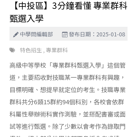
【中投區】3分鐘看懂 專業群科
甄選入學
中學問編輯部
發布日期：2025-01-08
特色招生
,
專業群科
高級中等學校「專業群科甄選入學」這個管
道，主要招收對技職某一專業群科有興趣，
目標明確、想提早就定位的考生。技職專業
群科共分6類15群約94個科別，各校會依群
科屬性舉辦術科實作測驗，並搭配書審或面
試等進行甄選。除了少數以會考作為錄取門