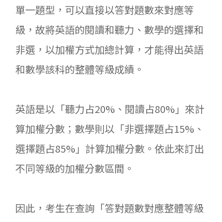
單一題型，可以直接以答對題數來對應等
級，故將英語的閱讀和聽力、數學的選擇和
非選，以加權方式加總計算，才能得出英語
和數學該科的整體等級成績。
英語是以「聽力占20%、閱讀占80%」來計
算加權分數；數學則以「非選擇題占15%、
選擇題占85%」計算加權分數。依此來訂出
不同等級的加權分數區間。
因此，考生在查詢「答對題數對應整體等級