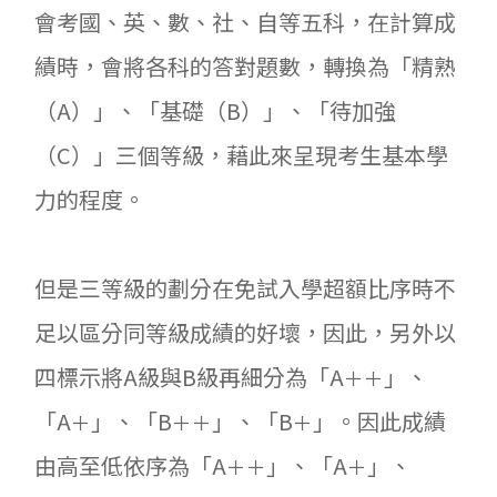
會考國、英、數、社、自等五科，在計算成
績時，會將各科的答對題數，轉換為「精熟
（A）」、「基礎（B）」、「待加強
（C）」三個等級，藉此來呈現考生基本學
力的程度。
但是三等級的劃分在免試入學超額比序時不
足以區分同等級成績的好壞，因此，另外以
四標示將A級與B級再細分為「A
」、
＋＋
「A
」、「B
」、「B
」。因此成績
＋
＋＋
＋
由高至低依序為「A
」、「A
」、
＋＋
＋