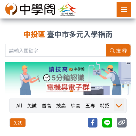
中投區
臺中市多元入學指南
搜 尋
All
免試
普高
技高
綜高
五專
特招
運動
職業探索
職探活動
職探成果
免試