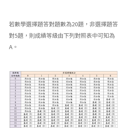
若數學選擇題答對題數為20題，非選擇題答
對5題，則成績等級由下列對照表中可知為
A。