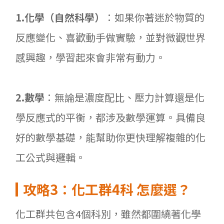
1.
化學（自然科學）
：如果你著迷於物質的
反應變化、喜歡動手做實驗，並對微觀世界
感興趣，學習起來會非常有動力。
2.
數學
：無論是濃度配比、壓力計算還是化
學反應式的平衡，都涉及數學運算。具備良
好的數學基礎，能幫助你更快理解複雜的化
工公式與邏輯。
攻略3
：化工群4
科
怎麼選？
化工群共包含4個科別，雖然都圍繞著化學