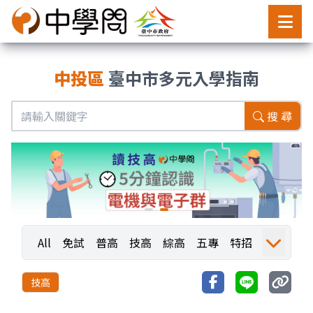
中投區
臺中市多元入學指南
搜 尋
All
免試
普高
技高
綜高
五專
特招
運動
職業探索
職探活動
職探成果
技高