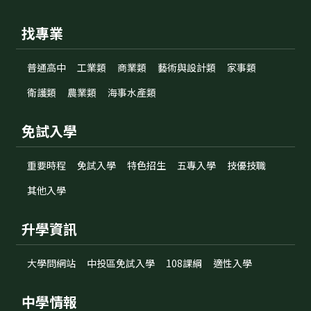
找專業
普通高中
工業類
商業類
藝術與設計類
家事類
衛護類
農業類
海事水產類
免試入學
重要時程
免試入學
特色招生
五專入學
技優技職
其他入學
升學資訊
大學問網站
中投區免試入學
108課綱
適性入學
中學情報