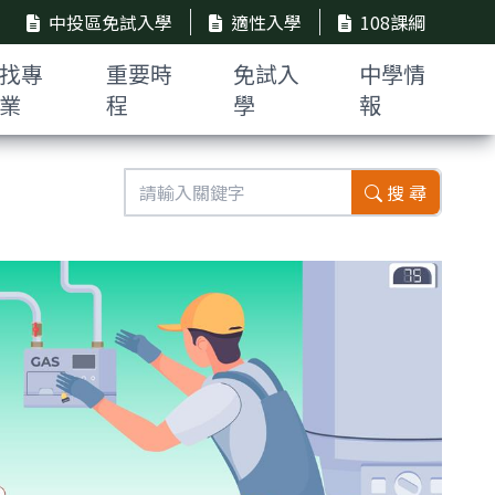
中投區免試入學
適性入學
108課綱
找專
重要時
免試入
中學情
業
程
學
報
搜 尋