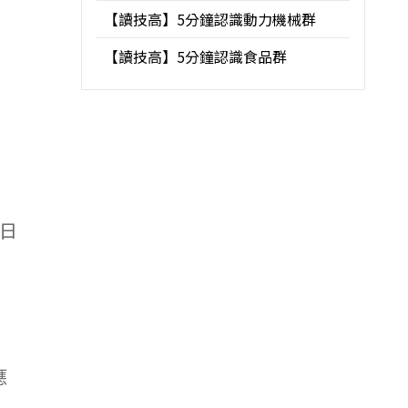
【讀技高】5分鐘認識動力機械群
【讀技高】5分鐘認識食品群
日
應