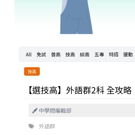
All
免試
普高
技高
綜高
五專
特招
運動
技高
【選技高】外語群2科 全攻略
中學問編輯部
外語群