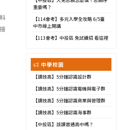
【中投區】大免志願怎麼填？志願序
重要嗎？
科
【114會考】多元入學全攻略 6/5臺
中市線上開講
接
【113會考】中投區 免試續招 看這裡
中學校園
【讀技高】5分鐘認識設計群
【讀技高】5分鐘認識電機與電子群
【讀技高】5分鐘認識商業與管理群
【讀技高】5分鐘認識海事群
【中投區】該讀普通高中嗎？