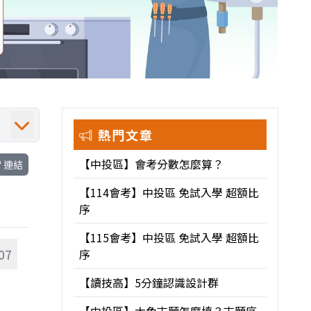
熱門文章
【中投區】會考分數怎麼算？
連結
【114會考】中投區 免試入學 超額比
序
【115會考】中投區 免試入學 超額比
07
序
【讀技高】5分鐘認識設計群