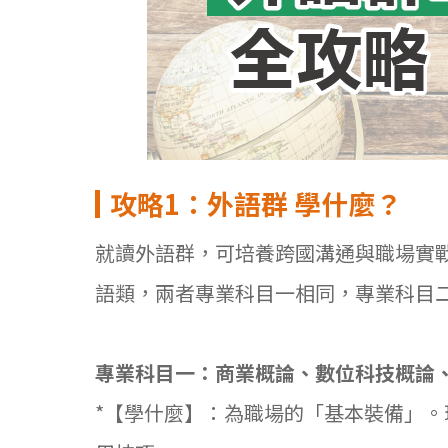
攻略1
：外語群
學什麼？
就讀外語群，可培養跨國溝通與職場實
語類，兩者專業科目一相同，專業科目
專業科目一：商業概論、數位科技概論
*【學什麼】：為職場的「基本裝備」