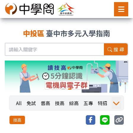
中投區
臺中市多元入學指南
搜 尋
All
免試
普高
技高
綜高
五專
特招
運動
職業探索
職探活動
職探成果
技高