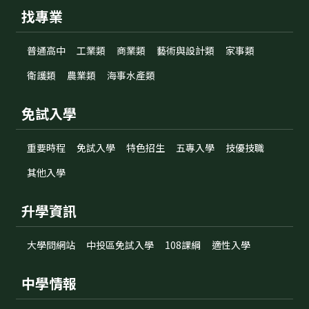
找專業
普通高中
工業類
商業類
藝術與設計類
家事類
衛護類
農業類
海事水產類
免試入學
重要時程
免試入學
特色招生
五專入學
技優技職
其他入學
升學資訊
大學問網站
中投區免試入學
108課綱
適性入學
中學情報