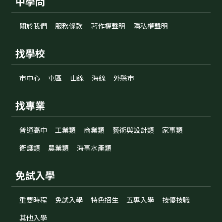
中學問
關於我們
服務條款
著作權聲明
隱私權聲明
找學校
市中心
屯區
山線
海線
外縣市
找專業
普通高中
工業類
商業類
藝術與設計類
家事類
衛護類
農業類
海事水產類
免試入學
重要時程
免試入學
特色招生
五專入學
技優技職
其他入學