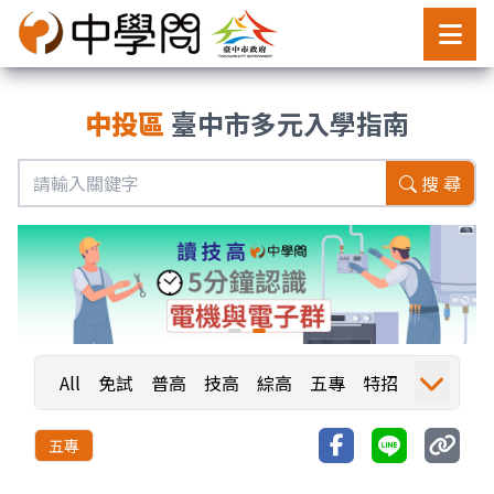
中投區
臺中市多元入學指南
搜 尋
All
免試
普高
技高
綜高
五專
特招
運動
職業探索
職探活動
職探成果
五專