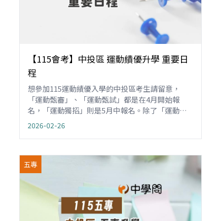
【115會考】中投區 運動績優升學 重要日
程
想參加115運動績優入學的中投區考生請留意，
「運動甄審」、「運動甄試」都是在4月開始報
名，「運動獨招」則是5月中報名。除了「運動甄
審」不用術科測驗外，其他運動獨招和甄試的術科
2026-02-26
考試各在5、6月舉辦。現將115基北區運動績優入
學重要的升學日程整理如下，請勿忘記。
五專