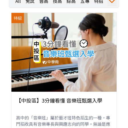
All
免試
普高
技高
綜高
五專
特招
運動
職業探索
職探活動
職探成果
特招
【中投區】3分鐘看懂 音樂班甄選入學
高中的「音樂班」屬於藝才班特色招生的一種，專
門招收具有音樂專長與興趣志向的同學。無論是應