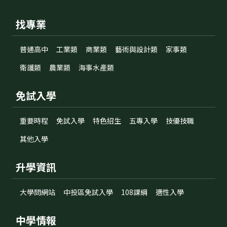
找專業
普通高中
工業類
商業類
藝術與設計類
家事類
衛護類
農業類
海事水產類
免試入學
重要時程
免試入學
特色招生
五專入學
技優技職
其他入學
升學資訊
大學問網站
中投區免試入學
108課綱
適性入學
中學情報