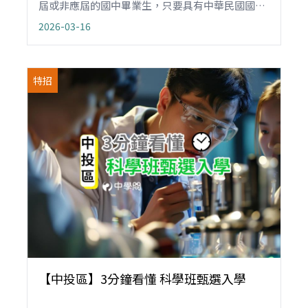
屆或非應屆的國中畢業生，只要具有中華民國國
籍，通過音樂類藝術才能鑑定，持有術科測驗或競
2026-03-16
賽表現成績，皆可報名，不受就學區限制。
特招
【中投區】3分鐘看懂 科學班甄選入學