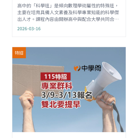
高中的「科學班」是傾向數理學術屬性的特殊班，
主要在培育具備人文素養及科學專業知能的科學傑
出人才。課程內容由開辦高中與配合大學共同合作
規劃，將高中課程濃縮於高一高二上完，高三則修
2026-03-16
習合作大學的數理課程，並進行專題研究，讓具有
科學潛能的同學提早接受科學專業領域教育。
特招