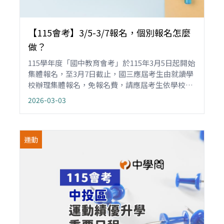
【115會考】3/5-3/7報名，個別報名怎麼
做？
115學年度「國中教育會考」於115年3月5日起開始
集體報名，至3月7日截止，國三應屆考生由就讀學
校辦理集體報名，免報名費，請應屆考生依學校規
定時間繳交相片等資料；其他非國中應屆畢業生或
2026-03-03
持國外學歷、大陸學歷的考生，則可採個別報名，
報名費500元（國外或大陸學歷的應屆畢業生亦免
繳報名費）。
運動