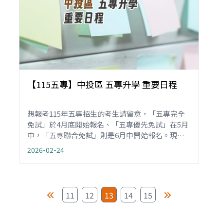
【115五專】中投區 五專升學 重要日程
想報考115年五專招生的考生請留意，「五專完全
免試」於4月底開始報名、「五專優先免試」在5月
中，「五專聯合免試」則是6月中開始報名。現將
115年五專招生重要的升學日程整理如下，請勿忘
2026-02-24
記。
11
12
13
14
15