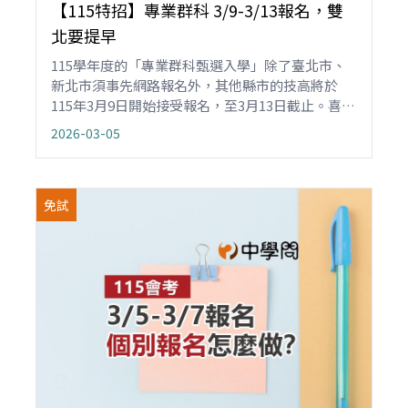
【115特招】專業群科 3/9-3/13報名，雙
北要提早
115學年度的「專業群科甄選入學」除了臺北市、
新北市須事先網路報名外，其他縣市的技高將於
115年3月9日開始接受報名，至3月13日截止。喜歡
動手做，對技職某一專業群科有興趣、想提早就定
2026-03-05
位的國三同學，可以向招生技職學校個別報名或參
加國中的集體報名。
免試