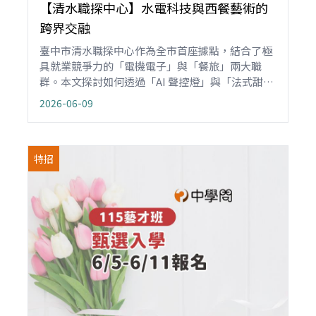
【清水職探中心】水電科技與西餐藝術的
跨界交融
臺中市清水職探中心作為全市首座據點，結合了極
具就業競爭力的「電機電子」與「餐旅」兩大職
群。本文探討如何透過「AI 聲控燈」與「法式甜
點」等實務課程，協助國中小學子在適性發展的關
2026-06-09
鍵期，同時掌握硬核技術與職人素養，為青少年預
約一場從科技研發到感官藝術的職涯探索饗宴。
特招