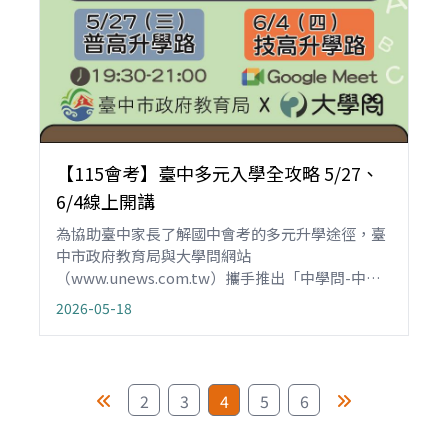
【115會考】臺中多元入學全攻略 5/27、
6/4線上開講
為協助臺中家長了解國中會考的多元升學途徑，臺
中市政府教育局與大學問網站
（www.unews.com.tw）攜手推出「中學問-中投
區臺中市多元入學指南」（
2026-05-18
https://txg.cap.tw/），並於115年5月27日
（三）、6月4日（四）舉辦兩場免費的「115會考
臺中多元入學全攻略 線上講座」，協助家長掌握臺
中市國中生最新升學資訊，不管想就讀高中、技
2
3
4
5
6
高，還是瞄準五專，從志願選填到未來升學方向，
提供完整務實策略，並邀請大學教授解析未來就業