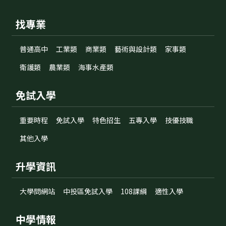
找專業
普通高中
工業類
商業類
藝術與設計類
家事類
衛護類
農業類
海事水產類
免試入學
重要時程
免試入學
特色招生
五專入學
技優技職
其他入學
升學資訊
大學問網站
中投區免試入學
108課綱
適性入學
中學情報