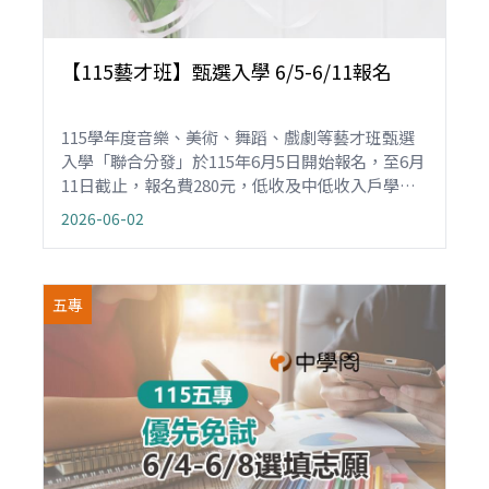
【115藝才班】甄選入學 6/5-6/11報名
115學年度音樂、美術、舞蹈、戲劇等藝才班甄選
入學「聯合分發」於115年6月5日開始報名，至6月
11日截止，報名費280元，低收及中低收入戶學生
則免繳。國中應屆畢業生由學校辦理集體報名，非
2026-06-02
應屆畢業生則需自行線上登錄，並郵寄報名資料。
五專