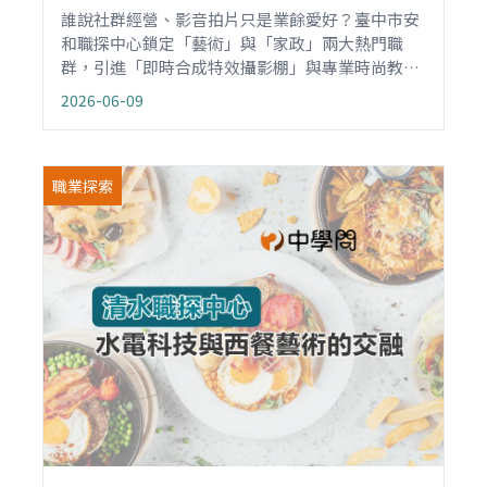
誰說社群經營、影音拍片只是業餘愛好？臺中市安
和職探中心鎖定「藝術」與「家政」兩大熱門職
群，引進「即時合成特效攝影棚」與專業時尚教
室，讓青少年在國中階段就能體驗專業影視製播。
2026-06-09
職業探索