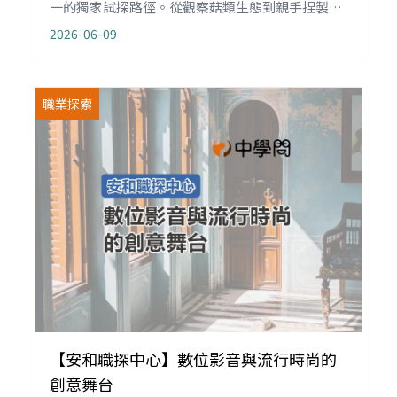
一的獨家試探路徑。從觀察菇類生態到親手捏製陶
藝，學子們在這裡不只是學習技術，更是在體驗一
2026-06-09
種與自然共好的生活職人精神。本文帶領師長走進
石岡，看見青少年如何透過土地與感官的連結，定
義未來的綠色職涯 。
職業探索
【安和職探中心】數位影音與流行時尚的
創意舞台