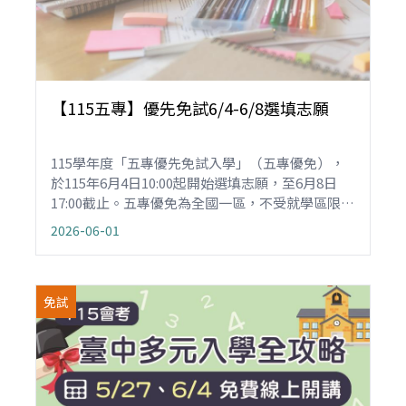
【115五專】優先免試6/4-6/8選填志願
115學年度「五專優先免試入學」（五專優免），
於115年6月4日10:00起開始選填志願，至6月8日
17:00截止。五專優免為全國一區，不受就學區限
制，每人可填30個志願，請考生在家長或監護人陪
2026-06-01
同下，於期限內上網登記志願並確認送出。
免試