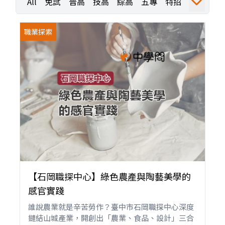
All
免試
普高
技高
綜高
五專
特招
運動
職業探索
職探活動
職探成果
職業探索
【石岡職探中心】綠色農產與陶藝美學的
感官實踐
誰說農業就是辛苦勞作？臺中市石岡職探中心深度
鏈結山城產業，開創出「農業、食品、設計」三合