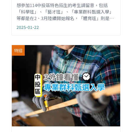
想參加114中投區特色招生的考生請留意，包括
「科學班」、「藝才班」、「專業群科甄選入學」
等都是在2、3月陸續開始報名，「體育班」則是4
月開始報名；藝才班和專業群科的術科測驗都在4
2025-01-22
月，體育班術科測驗則是在5月舉辦。現將114中投
區特色招生重要的升學日程整理如下，請勿忘記。
特招