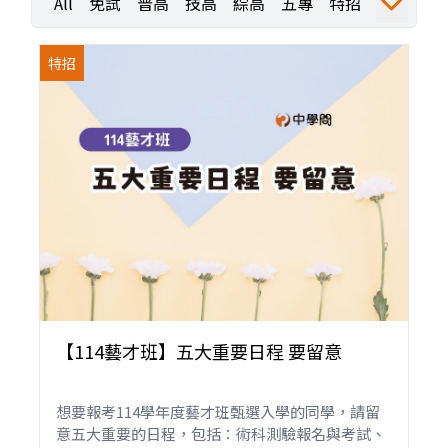
All
免試
普高
技高
綜高
五專
特招
運動
職業探索
職探活動
職探成果
特招
【114藝才班】五大重要日程 要留意
想要報考114學年度藝才班甄選入學的同學，請留
意五大重要的日程，包括：術科測驗報名與考試、