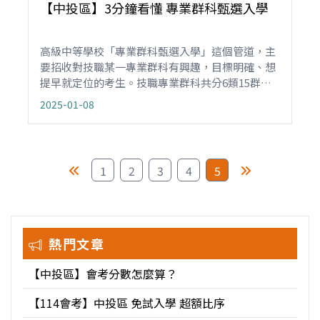
【中投區】3分鐘看懂 專業群科甄選入學
高級中等學校「專業群科甄選入學」這個管道，主
要招收對技職某一專業群科有興趣，目標明確、想
提早就定位的考生。技職專業群科共分6類15群約
94個科別，各校會依群科屬性舉辦術科實作測驗，
2025-01-08
並搭配書審或面試等進行甄選。除了少數以會考作
為錄取門檻外，絕大部分的學校都不參採會考成
績，且無學科紙筆測驗。
1
2
3
4
5
熱門文章
【中投區】會考分數怎麼算？
【114會考】中投區 免試入學 超額比序