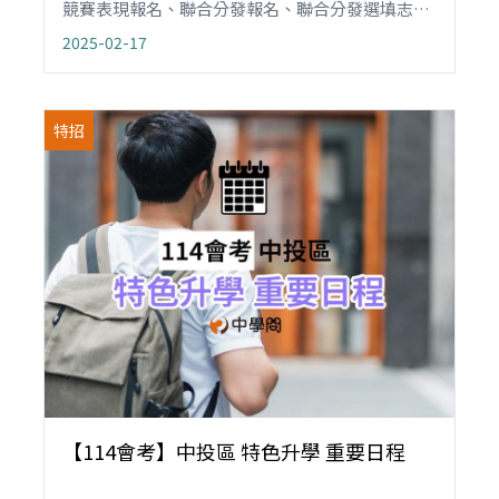
競賽表現報名、聯合分發報名、聯合分發選填志
願，以及聲明放棄等日期。
2025-02-17
特招
【114會考】中投區 特色升學 重要日程